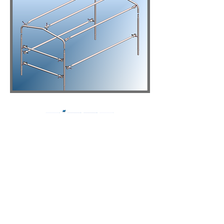
Telefon:
05773 8009 0
eMail:
Info@Piper-Rohrbearbeitung.de
32351 Stemwede-Wehdem
Datenschutz
AGB