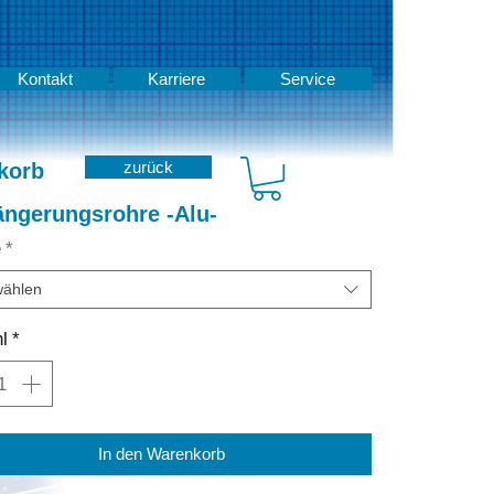
Kontakt
Karriere
Service
zurück
korb
ängerungsrohre -Alu-
e
*
ählen
l
*
In den Warenkorb