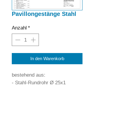
Pavillongestänge Stahl
Anzahl
*
In den Warenkorb
bestehend aus:
- Stahl-Rundrohr Ø 25x1
Telefon:
05773 8009 0
eMail:
Info@Piper-Rohrbearbeitung.de