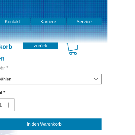
Kontakt
Karriere
Service
zurück
korb
en
ohr
*
ählen
l
*
In den Warenkorb