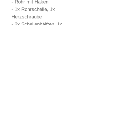
- Rohr mit Haken
- 1x Rohrschelle, 1x
Herzschraube
- 2x Schellenhälften, 1x
Flachrundschraube, 1x
Flügelmutter
Telefon:
05773 8009 0
eMail:
Info@Piper-Rohrbearbeitung.de
32351 Stemwede-Wehdem
Datenschutz
AGB