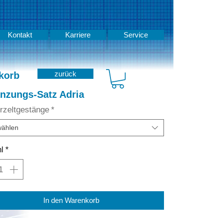
Kontakt
Karriere
Service
zurück
korb
nzungs-Satz Adria
orzeltgestänge
*
ählen
l
*
In den Warenkorb