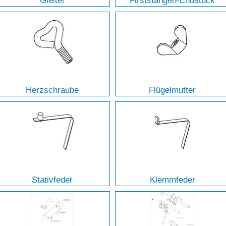
Gleiter
Firststangen-Endstück
Herzschraube
Flügelmutter
Stativfeder
Klemmfeder