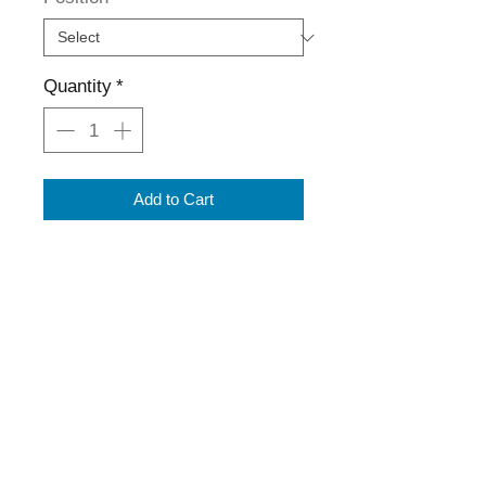
Quantity
*
Add to Cart
Telefon:
05773 8009 0
eMail:
Info@Piper-Rohrbearbeitung.de
32351 Stemwede-Wehdem